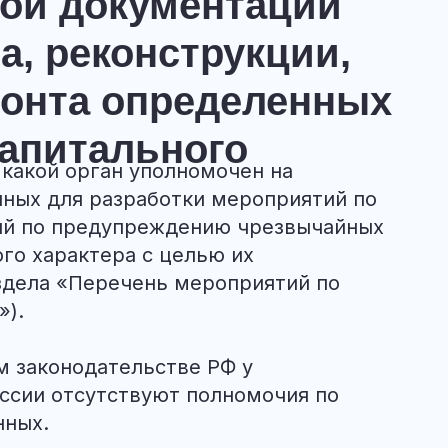
ной документации
а, реконструкции,
монта определенных
капитального
 какой орган уполномочен на
нных для разработки мероприятий по
ий по предупреждению чрезвычайных
го характера с целью их
здела «Перечень мероприятий по
»).
м законодательстве РФ у
ссии отсутствуют полномочия по
нных.