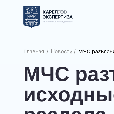
Новости
Главная
/
/
МЧС разъясни
МЧС раз
исходны