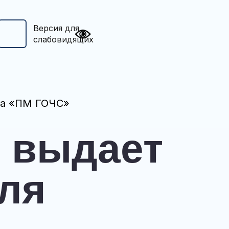
Версия для
слабовидящих
ла «ПМ ГОЧС»
о выдает
ля